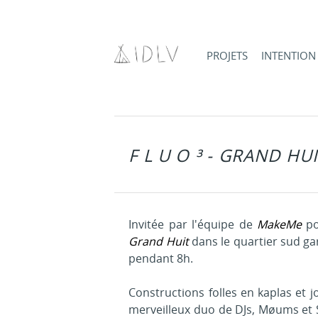
PROJETS
INTENTION
F L U O ³ - GRAND HU
Invitée par l'équipe de
MakeMe
po
Grand Huit
dans le quartier sud ga
pendant 8h.
Constructions folles en kaplas et j
merveilleux duo de DJs, Møums et 