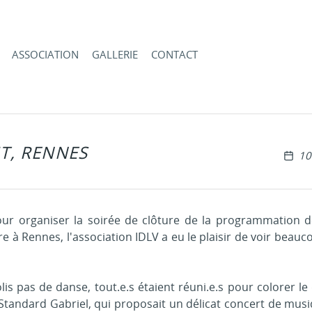
Aller au contenu
ASSOCIATION
GALLERIE
CONTACT
IT, RENNES
Pu
10
ur organiser la soirée de clôture de la programmation d
re à Rennes, l'association IDLV a eu le plaisir de voir bea
olis pas de danse, tout.e.s étaient réuni.e.s pour colorer
Standard Gabriel, qui proposait un délicat concert de musi